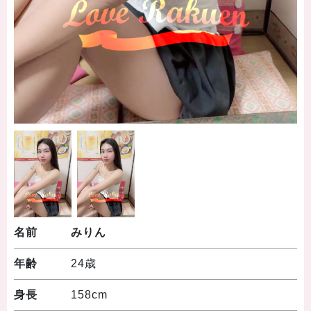
名前
みりん
年齢
24歳
身長
158cm